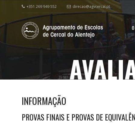
+351 269 949 552
direcao@agvcercal.pt
O
AVALI
INFORMAÇÃO
PROVAS FINAIS E PROVAS DE EQUIVALÊ