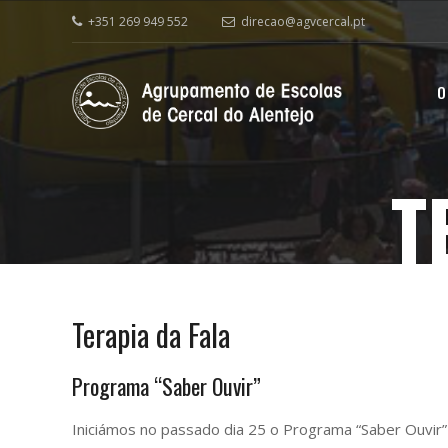
+351 269 949 552
direcao@agvcercal.pt
O
T
Terapia da Fala
Programa “Saber Ouvir”
Iniciámos no passado dia 25 o Programa “Saber Ouvir”