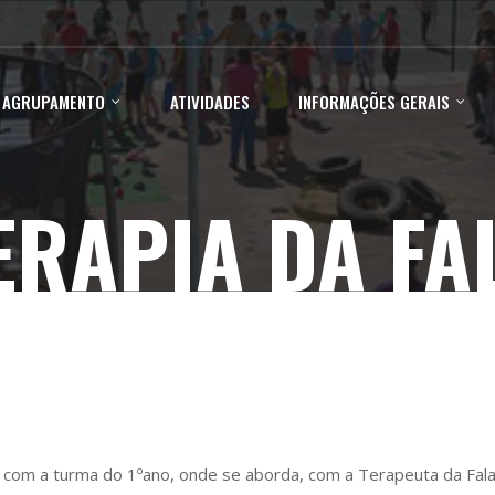
 AGRUPAMENTO
ATIVIDADES
INFORMAÇÕES GERAIS
ERAPIA DA FA
 com a turma do 1ºano, onde se aborda, com a Terapeuta da Fala,