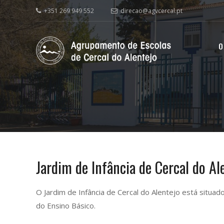
+351 269 949 552
direcao@agvcercal.pt
O
Jardim de Infância de Cercal do Al
O Jardim de Infância de Cercal do Alentejo está situad
do Ensino Básico.