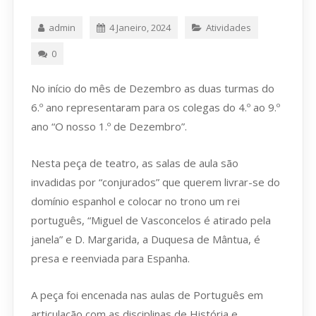
admin
4 Janeiro, 2024
Atividades
0
No início do mês de Dezembro as duas turmas do
6.º ano representaram para os colegas do 4.º ao 9.º
ano “O nosso 1.º de Dezembro”.
Nesta peça de teatro, as salas de aula são
invadidas por “conjurados” que querem livrar-se do
domínio espanhol e colocar no trono um rei
português, “Miguel de Vasconcelos é atirado pela
janela” e D. Margarida, a Duquesa de Mântua, é
presa e reenviada para Espanha.
A peça foi encenada nas aulas de Português em
articulação com as disciplinas de História e