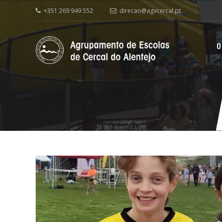
+351 269 949 552
direcao@agvcercal.pt
O