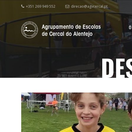
+351 269 949 552
direcao@agvcercal.pt
O
DE