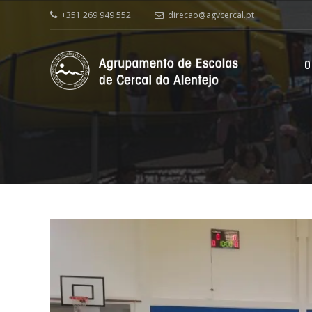
+351 269 949 552
direcao@agvcercal.pt
O