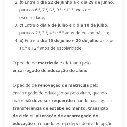
b
)
Entre o
dia 22 de junho
e o
dia 28 de junho
,
para os 6.º, 7.º, 8.º, 9.º e 11.º anos de
escolaridade;
c
)
Entre o
dia 6 de julho
e o
dia 10 de julho
,
para os 2.º, 3.º, 4.º e 5.º anos do ensino básico;
d
)
Entre o
dia 15 de julho
e
20 de julho
para os
10.º e 12.º anos de escolaridade.
O pedido de
matrícula
é efetuado pelo
encarregado de educação do aluno
.
O pedido de
renovação de matrícula
pelo
encarregado de educação ou pelo aluno, quando
maior,
só deve ser requerido
quando haja lugar a
transferência de estabelecimento, transição
de ciclo
ou
alteração de encarregado de
educação
ou quando esteja dependente de opção