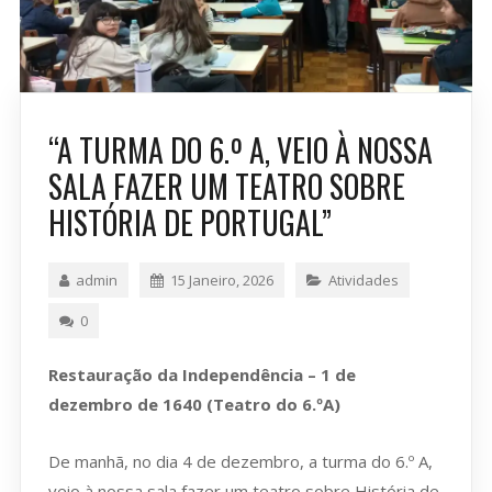
“A TURMA DO 6.º A, VEIO À NOSSA
SALA FAZER UM TEATRO SOBRE
HISTÓRIA DE PORTUGAL”
admin
15 Janeiro, 2026
Atividades
0
Restauração da Independência – 1 de
dezembro de 1640
(Teatro do 6.ºA)
De manhã, no dia 4 de dezembro, a turma do 6.º A,
veio à nossa sala fazer um teatro sobre História de