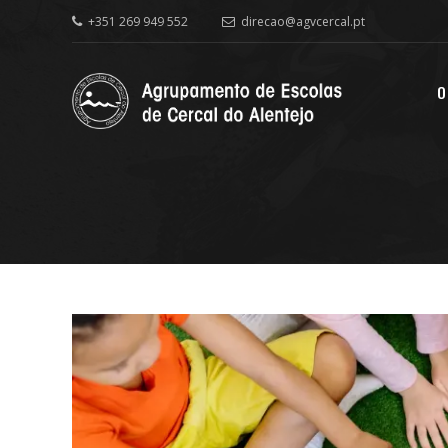
+351 269 949 552
direcao@agvcercal.pt
O