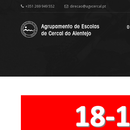
+351 269 949 552
direcao@agvcercal.pt
O