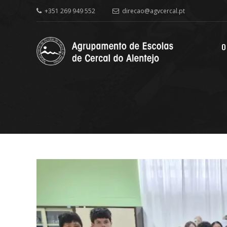
+351 269 949 552
direcao@agvcercal.pt
O