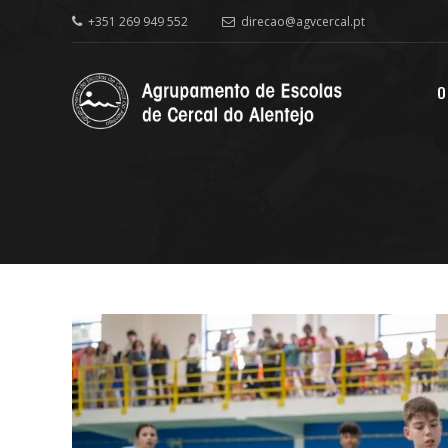
+351 269 949 552
direcao@agvcercal.pt
O