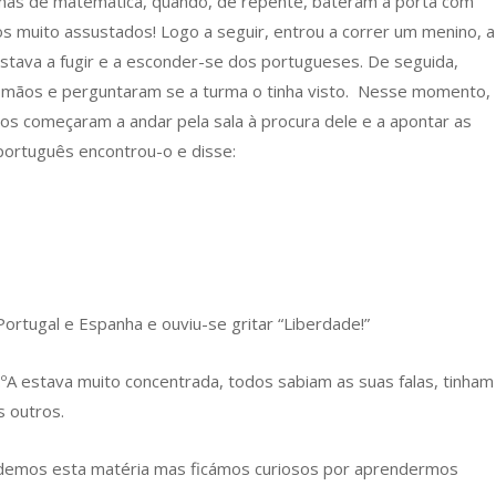
emas de matemática, quando, de repente, bateram à porta com
s muito assustados! Logo a seguir, entrou a correr um menino, a
estava a fugir e a esconder-se dos portugueses. De seguida,
mãos e perguntaram se a turma o tinha visto. Nesse momento,
s começaram a andar pela sala à procura dele e a apontar as
português encontrou-o e disse:
Portugal e Espanha e ouviu-se gritar “Liberdade!”
ºA estava muito concentrada, todos sabiam as suas falas, tinham
 outros.
 demos esta matéria mas ficámos curiosos por aprendermos