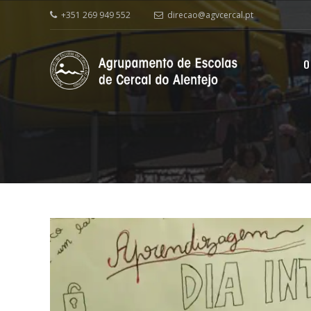
+351 269 949 552
direcao@agvcercal.pt
O