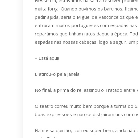
Nesse dia, estávamos na sala a resolver probl
muita força. Quando ouvimos os barulhos, ficámo
pedir ajuda, seria o Miguel de Vasconcelos que 
entraram muitos portugueses com espadas nas 
reparámos que tinham fatos daquela época. Todo
espadas nas nossas cabeças, logo a seguir, um 
– Está aqui!
E atirou-o pela janela.
No final, a prima do rei assinou o Tratado entre 
O teatro correu muito bem porque a turma do 6.
boas expressões e não se distraíram uns com os
Na nossa opinião, correu super bem, ainda não